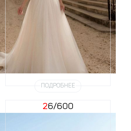
Размеры
42, 44, 46, 48, 50, 52, 54, 56,
58
Цвет
Айвори
Силуэт
Пышный
Кружево
Бисер, Жемчуг
Юбка
Круиз 4 + глиттер
Глиттер
Мерцание
Шлейф
Возможен
ПОДРОБНЕЕ
26/600