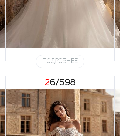
58
Цвет
Айвори
Силуэт
Пышный
Юбка
Круиз 1 на атласе + глиттер 4,5
метра + хорс
Глиттер
Снег
Шлейф
Возможен
ПОДРОБНЕЕ
26/598