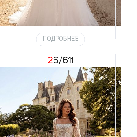
Кружево
Жемчуг
Юбка
Круиз 5
Шлейф
Возможен
Рукав
31
ПОДРОБНЕЕ
26/611