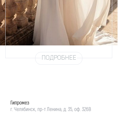
Размеры
42, 44, 46, 48, 50, 52, 54, 56,
58
Цвет
Айвори
Силуэт
А-силуэт
Юбка
Шифон (3 метра)
Шлейф
Возможен
ПОДРОБНЕЕ
Гипромез
г. Челябинск, пр-т Ленина, д. 35, оф. 326В