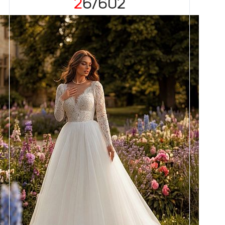
26/602
Размеры
42, 44, 46, 48, 50, 52, 54, 56,
58
Цвет
Айвори