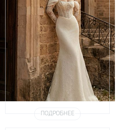
Размеры
42, 44, 46, 48, 50, 52, 54, 56,
58
Цвет
Айвори
Силуэт
Рыбка
Кружево
Жемчуг
Юбка
Атлас стрейч + кружево
Шлейф
Возможен
ПОДРОБНЕЕ