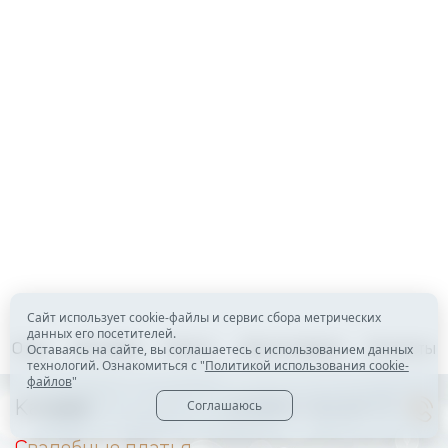
Сайт использует cookie-файлы и сервис сбора метрических
данных его посетителей.
Оставаясь на сайте, вы соглашаетесь с использованием данных
О нас
Доставка
Оплата
Для оптовиков
Контакты
технологий. Ознакомиться с "
Политикой использования cookie-
файлов
"
Соглашаюсь
Каталог
+7 (919) 123-24-77