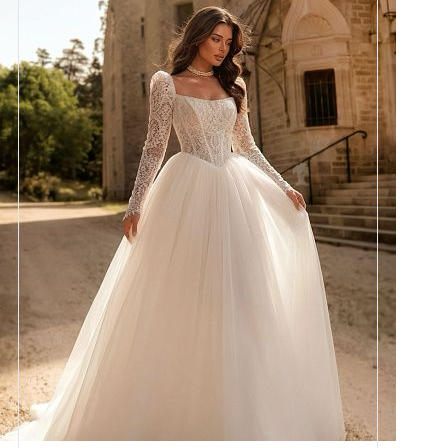
Размеры
42, 44, 46, 48, 50, 52, 54, 56,
58
Цвет
Айвори
Силуэт
Пышный
Юбка
Круиз 5
Шлейф
Возможен