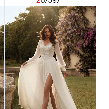
26/597
Размеры
42, 44, 46, 48
Цвет
Айвори
Силуэт
А-силуэт