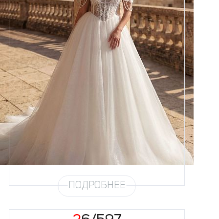
Размеры
42, 44, 46, 48, 50, 52, 54, 56
Цвет
Айвори
Силуэт
Пышный
Кружево
Жемчуг
Юбка
Круиз 4 + глиттер
Глиттер
Мерцание
Шлейф
Возможен
ПОДРОБНЕЕ