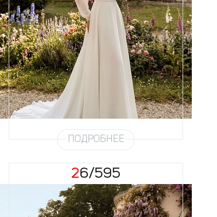
Размеры
42, 44, 46, 48, 50, 52, 54, 56,
58
Цвет
Айвори
Силуэт
А-силуэт
Юбка
Шифон на атласе
Шлейф
Возможен
ПОДРОБНЕЕ
26/595