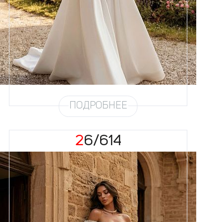
58
Цвет
Айвори
Силуэт
Пышный
Кружево
Жемчуг
Юбка
Атлас плотный 4,5 метра +
хорс
Шлейф
Возможен
ПОДРОБНЕЕ
26/614