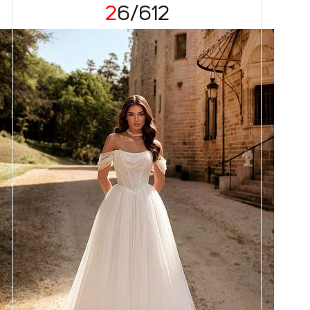
26/612
Размеры
42, 44, 46, 48, 50, 52, 54, 56,
58
Цвет
Айвори
Силуэт
Пышный