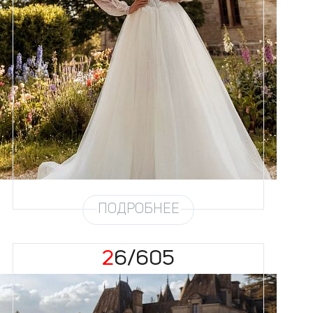
Размеры
42, 44, 46, 48, 50, 52, 54, 56,
58
Цвет
Айвори
Силуэт
Пышный
Кружево
Бисер, Пайетка, Жемчуг
Юбка
Европейка эконом + глиттер +
хорс
Глиттер
Мерцание мелкое
Шлейф
Возможен
ПОДРОБНЕЕ
26/605