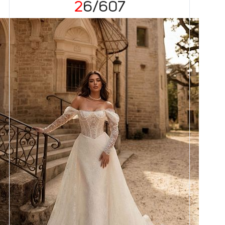
26/607
Размеры
42, 44, 46, 48, 50, 52, 54, 56,
58
Цвет
Айвори
Силуэт
Рыбка
Кружево
Жемчуг