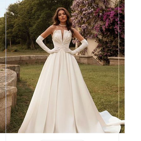
Размеры
42, 44, 46, 48, 50, 52, 54, 56,
58
Цвет
Айвори
Силуэт
Пышный
Юбка
Атлас плотный (6 метров)
Шлейф
Возможен