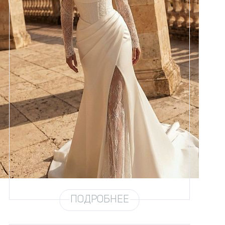
Размеры
42, 44, 46, 48, 50, 52, 54, 56,
58
Цвет
Айвори
Силуэт
Рыбка
Кружево
Пайетка
Юбка
Атлас облегченный
Шлейф
Возможен
Рукав
16/21
ПОДРОБНЕЕ