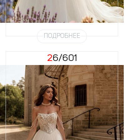
Силуэт
Пышный
Юбка
Круиз 5
Шлейф
Возможен
ПОДРОБНЕЕ
26/601