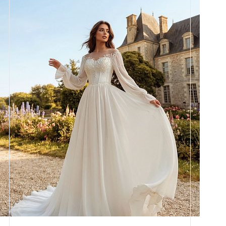
Размеры
42, 44, 46, 48, 50, 52, 54, 56,
58
Цвет
Айвори
Силуэт
А-силуэт
Кружево
Жемчуг
Юбка
Шифон (3,5 метра)
Шлейф
Возможен