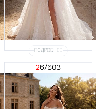
Цвет
Айвори
Силуэт
Пышный
Кружево
Жемчуг
Юбка
Европейка без еврофатина +
кружево (4,5м) + хорс + разрез
Шлейф
Возможен
Рукав
31
ПОДРОБНЕЕ
26/603