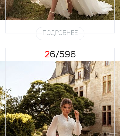
Кружево
Бисер, Пайетка
Юбка
Шифон (3,5 метра) + разрез
Шлейф
Возможен
ПОДРОБНЕЕ
26/596