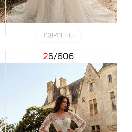
Юбка
Атлас стрейч + кружево +
съёмная юбка по фото
Шлейф
Возможен
ПОДРОБНЕЕ
26/606