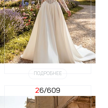
Размеры
42, 44, 46, 48, 50, 52, 54, 56,
58
Цвет
Айвори
Силуэт
А-силуэт
Юбка
Атлас облегченный (4,5
метра)
Шлейф
Возможен
ПОДРОБНЕЕ
26/609