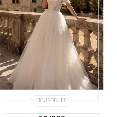
Размеры
42, 44, 46, 48, 50, 52, 54, 56,
58
Цвет
Айвори
Силуэт
Пышный
Кружево
Бисер, Пайетка, Жемчуг
Юбка
Европейка + глиттер + хорс
Глиттер
Мерцание густое
Шлейф
Возможен
Рукав
9
ПОДРОБНЕЕ