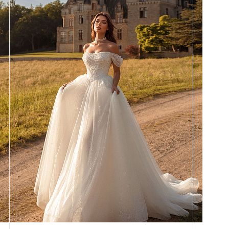
Размеры
42, 44, 46, 48, 50, 52, 54, 56,
58
Цвет
Айвори
Силуэт
Пышный
Кружево
Жемчуг
Юбка
Европейка эконом + глиттер +
хорс
Глиттер
Мерцание новое 4,5 метра
Шлейф
Возможен
Рукав
31