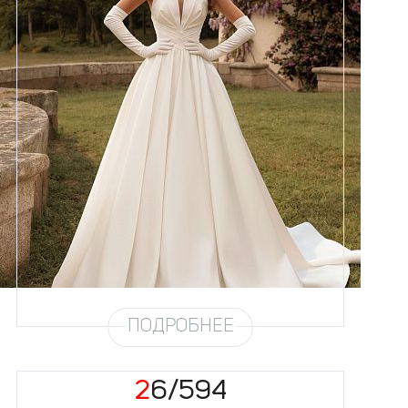
Размеры
42, 44, 46, 48, 50, 52, 54, 56,
58
Цвет
Айвори
Силуэт
Пышный
Юбка
Атлас плотный (6 метров)
Шлейф
Возможен
ПОДРОБНЕЕ
26/594