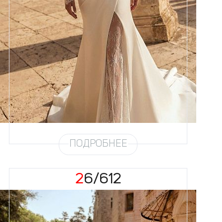
Размеры
42, 44, 46, 48, 50, 52, 54, 56,
58
Цвет
Айвори
Силуэт
Рыбка
Кружево
Пайетка
Юбка
Атлас облегченный
Шлейф
Возможен
Рукав
16/21
ПОДРОБНЕЕ
26/612