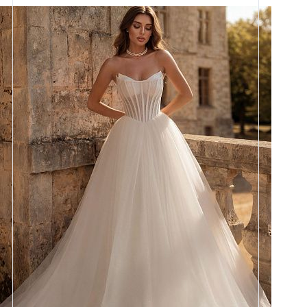
Размеры
42, 44, 46, 48, 50, 52, 54, 56,
58
Цвет
Айвори
Силуэт
Пышный
Юбка
Круиз 1 на атласе + глиттер 4,5
метра + хорс