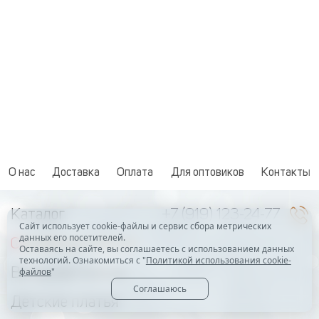
О нас
Доставка
Оплата
Для оптовиков
Контакты
Каталог
+7 (919) 123-24-77
Сайт использует cookie-файлы и сервис сбора метрических
данных его посетителей.
Свадебные платья
Оставаясь на сайте, вы соглашаетесь с использованием данных
технологий. Ознакомиться с "
Политикой использования cookie-
Вечерние платья
файлов
"
Соглашаюсь
Детские платья