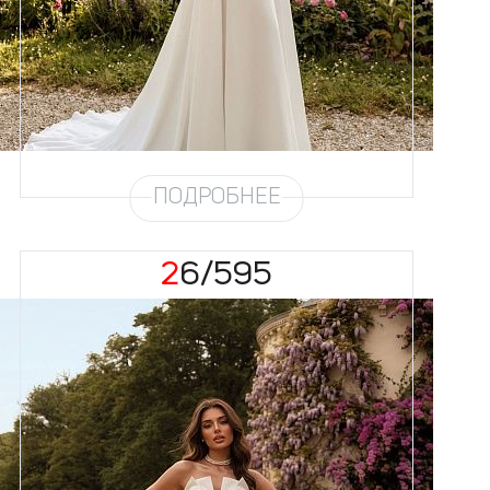
Размеры
42, 44, 46, 48, 50, 52, 54, 56,
58
Цвет
Айвори
Силуэт
А-силуэт
Юбка
Шифон на атласе
Шлейф
Возможен
ПОДРОБНЕЕ
26/595