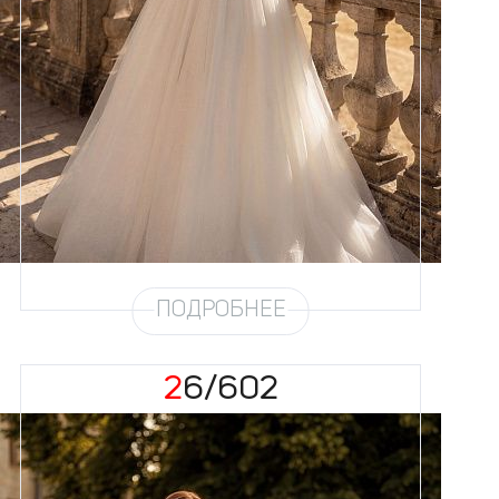
Размеры
42, 44, 46, 48, 50, 52, 54, 56,
58
Цвет
Айвори
Силуэт
Пышный
Кружево
Бисер, Пайетка, Жемчуг
Юбка
Европейка + глиттер + хорс
Глиттер
Мерцание густое
Шлейф
Возможен
Рукав
9
ПОДРОБНЕЕ
26/602