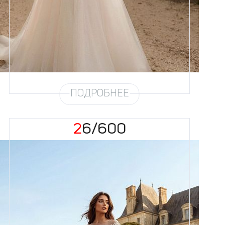
Цвет
Айвори
Силуэт
Пышный
Кружево
Бисер, Жемчуг
Юбка
Круиз 4 + глиттер
Глиттер
Мерцание
Шлейф
Возможен
ПОДРОБНЕЕ
26/600