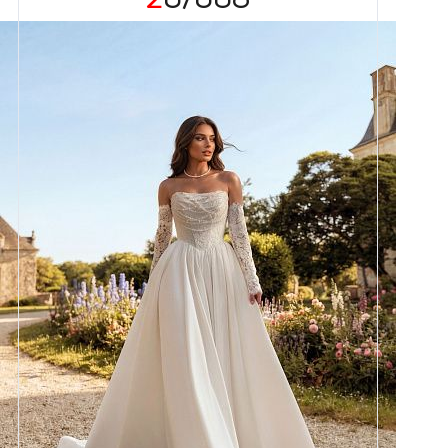
Размеры
42, 44, 46, 48, 50, 52, 54, 56,
58
Цвет
Айвори
Силуэт
Пышный
Кружево
Жемчуг