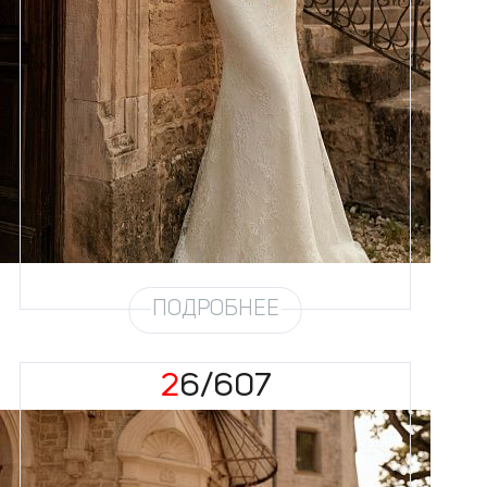
Размеры
42, 44, 46, 48, 50, 52, 54, 56,
58
Цвет
Айвори
Силуэт
Рыбка
Кружево
Жемчуг
Юбка
Атлас стрейч + кружево
Шлейф
Возможен
ПОДРОБНЕЕ
26/607