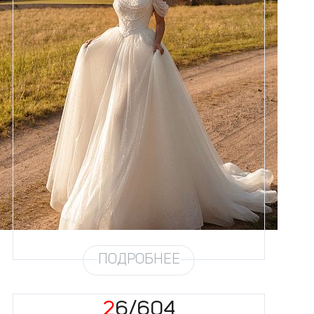
Размеры
42, 44, 46, 48, 50, 52, 54, 56,
58
Цвет
Айвори
Силуэт
Пышный
Кружево
Жемчуг
Юбка
Европейка эконом + глиттер +
хорс
Глиттер
Мерцание новое 4,5 метра
Шлейф
Возможен
Рукав
31
ПОДРОБНЕЕ
26/604