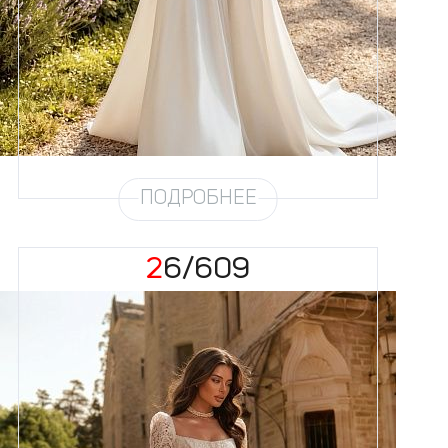
58
Цвет
Айвори
Силуэт
А-силуэт
Юбка
Атлас облегченный (4,5
метра)
Шлейф
Возможен
ПОДРОБНЕЕ
26/609