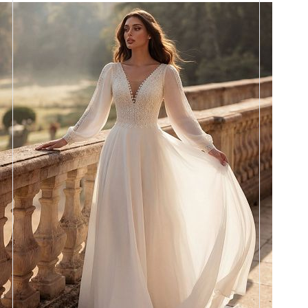
Размеры
42, 44, 46, 48, 50, 52, 54, 56,
58
Цвет
Айвори
Силуэт
А-силуэт