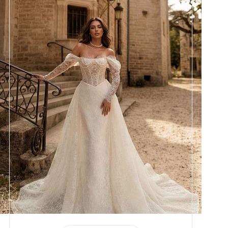
Размеры
42, 44, 46, 48, 50, 52, 54, 56,
58
Цвет
Айвори
Силуэт
Рыбка
Кружево
Жемчуг
Юбка
Атлас стрейч + кружево +
съёмная юбка по фото
Шлейф
Возможен