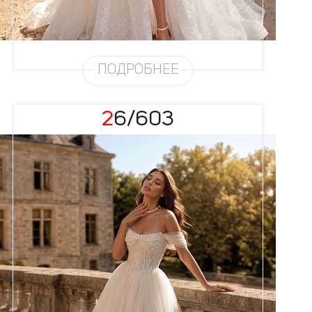
кружево (4,5м) + хорс + разрез
Шлейф
Возможен
Рукав
31
ПОДРОБНЕЕ
26/603