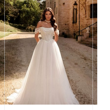
Размеры
42, 44, 46, 48, 50, 52, 54, 56,
58
Цвет
Айвори
Силуэт
Пышный
Кружево
Жемчуг
Юбка
Круиз 5
Шлейф
Возможен
Рукав
31