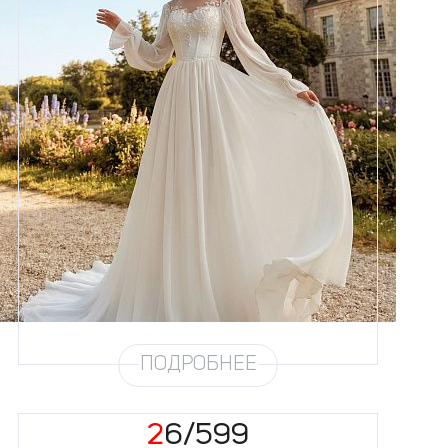
Размеры
42, 44, 46, 48, 50, 52, 54, 56,
58
Цвет
Айвори
Силуэт
А-силуэт
Кружево
Жемчуг
Юбка
Шифон (3,5 метра)
Шлейф
Возможен
ПОДРОБНЕЕ
26/599