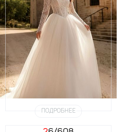
Размеры
42, 44, 46, 48, 50, 52, 54, 56,
58
Цвет
Айвори
Силуэт
Пышный
Юбка
Круиз 5
Шлейф
Возможен
ПОДРОБНЕЕ
26/608