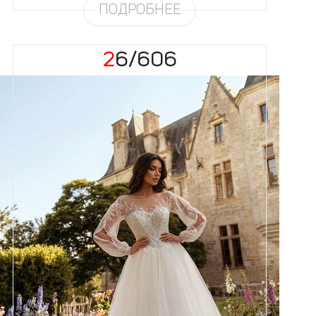
ПОДРОБНЕЕ
26/606
Размеры
42, 44, 46, 48, 50, 52, 54, 56,
58
Цвет
Айвори