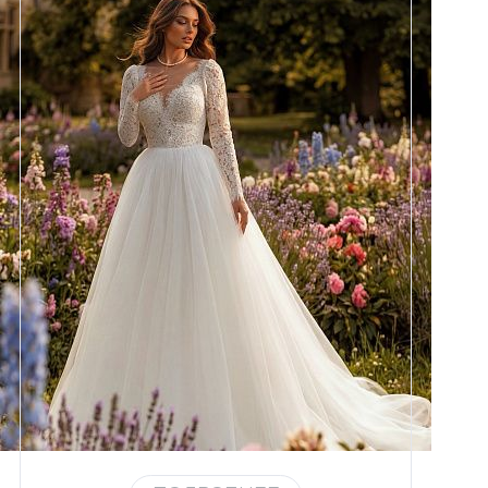
Размеры
42, 44, 46, 48, 50, 52, 54, 56,
58
Цвет
Айвори
Силуэт
Пышный
Юбка
Круиз 5
Шлейф
Возможен