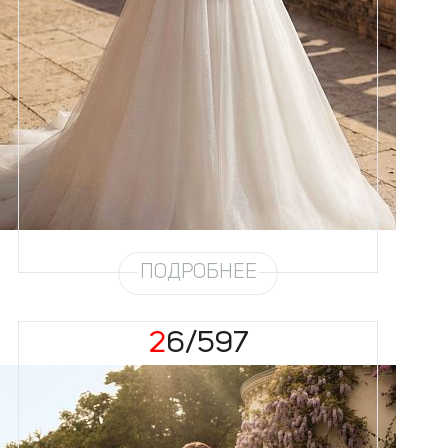
Размеры
42, 44, 46, 48, 50, 52, 54, 56
Цвет
Айвори
Силуэт
Пышный
Кружево
Жемчуг
Юбка
Круиз 4 + глиттер
Глиттер
Мерцание
Шлейф
Возможен
ПОДРОБНЕЕ
26/597