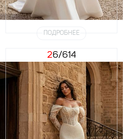
Юбка
Атлас плотный 4,5 метра +
хорс
Шлейф
Возможен
ПОДРОБНЕЕ
26/614