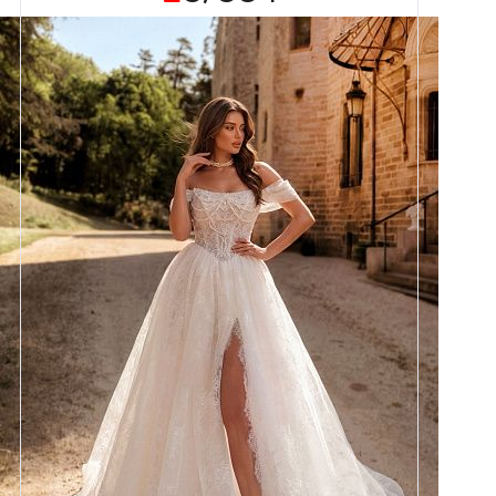
Размеры
42, 44, 46, 48, 50, 52, 54, 56,
58
Цвет
Айвори
Силуэт
Пышный
Кружево
Жемчуг
Юбка
Европейка без еврофатина +