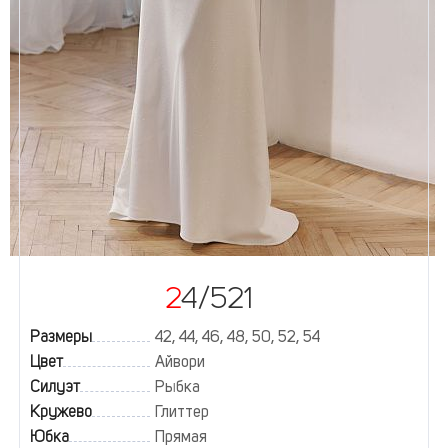
24/521
Размеры
42, 44, 46, 48, 50, 52, 54
Цвет
Айвори
Силуэт
Рыбка
Кружево
Глиттер
Юбка
Прямая