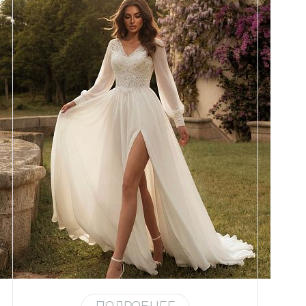
Размеры
42, 44, 46, 48
Цвет
Айвори
Силуэт
А-силуэт
Кружево
Бисер, Пайетка
Юбка
Шифон (3,5 метра) + разрез
Шлейф
Возможен