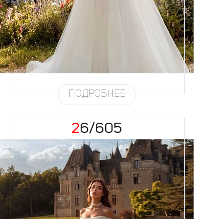
Силуэт
Пышный
Кружево
Бисер, Пайетка, Жемчуг
Юбка
Европейка эконом + глиттер +
хорс
Глиттер
Мерцание мелкое
Шлейф
Возможен
ПОДРОБНЕЕ
26/605