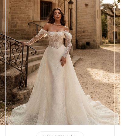
Размеры
42, 44, 46, 48, 50, 52, 54, 56,
58
Цвет
Айвори
Силуэт
Рыбка
Кружево
Жемчуг
Юбка
Атлас стрейч + кружево +
съёмная юбка по фото
Шлейф
Возможен