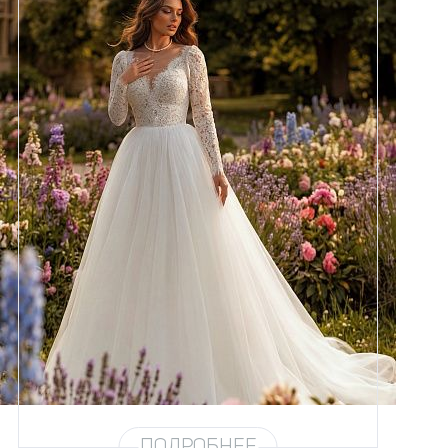
Размеры
42, 44, 46, 48, 50, 52, 54, 56,
58
Цвет
Айвори
Силуэт
Пышный
Юбка
Круиз 5
Шлейф
Возможен
ПОДРОБНЕЕ