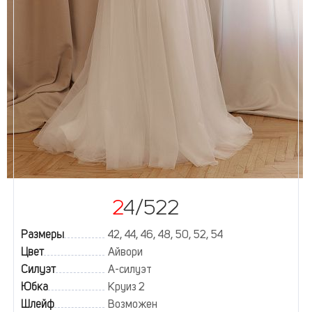
24/522
Размеры
42, 44, 46, 48, 50, 52, 54
Цвет
Айвори
Силуэт
А-силуэт
Юбка
Круиз 2
Шлейф
Возможен