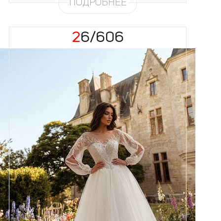
ПОДРОБНЕЕ
26/606
Размеры
42, 44, 46, 48, 50, 52, 54, 56,
58
Цвет
Айвори