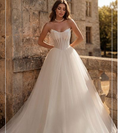
Размеры
42, 44, 46, 48, 50, 52, 54, 56,
58
Цвет
Айвори
Силуэт
Пышный
Юбка
Круиз 1 на атласе + глиттер 4,5
метра + хорс