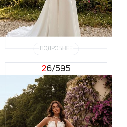
58
Цвет
Айвори
Силуэт
А-силуэт
Юбка
Шифон на атласе
Шлейф
Возможен
ПОДРОБНЕЕ
26/595