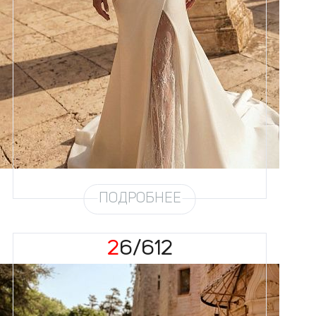
Размеры
42, 44, 46, 48, 50, 52, 54, 56,
58
Цвет
Айвори
Силуэт
Рыбка
Кружево
Пайетка
Юбка
Атлас облегченный
Шлейф
Возможен
Рукав
16/21
ПОДРОБНЕЕ
26/612