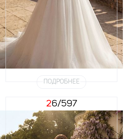
Размеры
42, 44, 46, 48, 50, 52, 54, 56
Цвет
Айвори
Силуэт
Пышный
Кружево
Жемчуг
Юбка
Круиз 4 + глиттер
Глиттер
Мерцание
Шлейф
Возможен
ПОДРОБНЕЕ
26/597