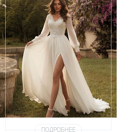
Размеры
42, 44, 46, 48
Цвет
Айвори
Силуэт
А-силуэт
Кружево
Бисер, Пайетка
Юбка
Шифон (3,5 метра) + разрез
Шлейф
Возможен
ПОДРОБНЕЕ