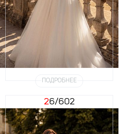
Размеры
42, 44, 46, 48, 50, 52, 54, 56,
58
Цвет
Айвори
Силуэт
Пышный
Кружево
Бисер, Пайетка, Жемчуг
Юбка
Европейка + глиттер + хорс
Глиттер
Мерцание густое
Шлейф
Возможен
Рукав
9
ПОДРОБНЕЕ
26/602