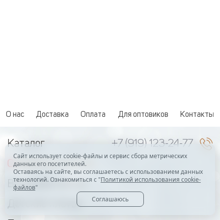
О нас
Доставка
Оплата
Для оптовиков
Контакты
Каталог
+7 (919) 123-24-77
Сайт использует cookie-файлы и сервис сбора метрических
Свадебные платья
данных его посетителей.
Оставаясь на сайте, вы соглашаетесь с использованием данных
технологий. Ознакомиться с "
Политикой использования cookie-
Вечерние платья
файлов
"
Соглашаюсь
Детские платья