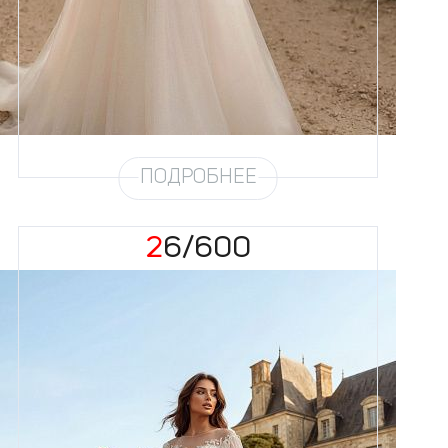
Цвет
Айвори
Силуэт
Пышный
Кружево
Бисер, Жемчуг
Юбка
Круиз 4 + глиттер
Глиттер
Мерцание
Шлейф
Возможен
ПОДРОБНЕЕ
26/600