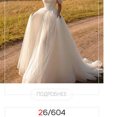
Размеры
42, 44, 46, 48, 50, 52, 54, 56,
58
Цвет
Айвори
Силуэт
Пышный
Кружево
Жемчуг
Юбка
Европейка эконом + глиттер +
хорс
Глиттер
Мерцание новое 4,5 метра
Шлейф
Возможен
Рукав
31
ПОДРОБНЕЕ
26/604