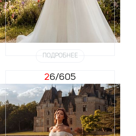
Силуэт
Пышный
Кружево
Бисер, Пайетка, Жемчуг
Юбка
Европейка эконом + глиттер +
хорс
Глиттер
Мерцание мелкое
Шлейф
Возможен
ПОДРОБНЕЕ
26/605