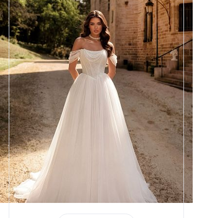
Размеры
42, 44, 46, 48, 50, 52, 54, 56,
58
Цвет
Айвори
Силуэт
Пышный
Кружево
Жемчуг
Юбка
Круиз 5
Шлейф
Возможен
Рукав
31