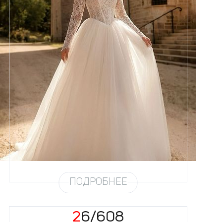
Размеры
42, 44, 46, 48, 50, 52, 54, 56,
58
Цвет
Айвори
Силуэт
Пышный
Юбка
Круиз 5
Шлейф
Возможен
ПОДРОБНЕЕ
26/608