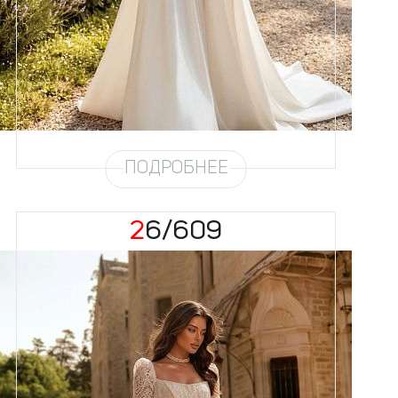
58
Цвет
Айвори
Силуэт
А-силуэт
Юбка
Атлас облегченный (4,5
метра)
Шлейф
Возможен
ПОДРОБНЕЕ
26/609