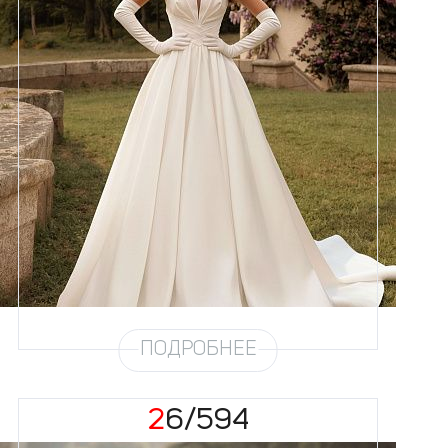
Размеры
42, 44, 46, 48, 50, 52, 54, 56,
58
Цвет
Айвори
Силуэт
Пышный
Юбка
Атлас плотный (6 метров)
Шлейф
Возможен
ПОДРОБНЕЕ
26/594