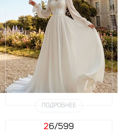
Размеры
42, 44, 46, 48, 50, 52, 54, 56,
58
Цвет
Айвори
Силуэт
А-силуэт
Кружево
Жемчуг
Юбка
Шифон (3,5 метра)
Шлейф
Возможен
ПОДРОБНЕЕ
26/599