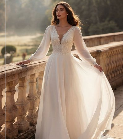
Размеры
42, 44, 46, 48, 50, 52, 54, 56,
58
Цвет
Айвори
Силуэт
А-силуэт