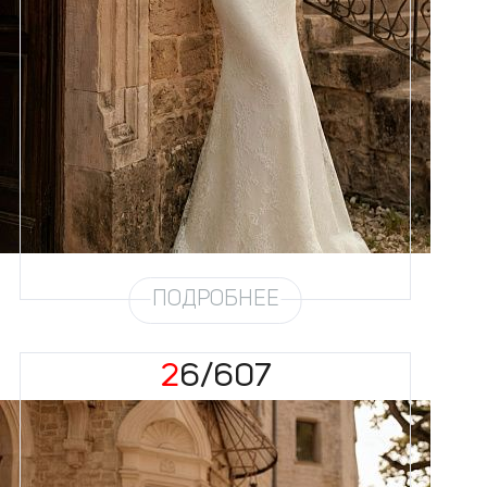
Размеры
42, 44, 46, 48, 50, 52, 54, 56,
58
Цвет
Айвори
Силуэт
Рыбка
Кружево
Жемчуг
Юбка
Атлас стрейч + кружево
Шлейф
Возможен
ПОДРОБНЕЕ
26/607