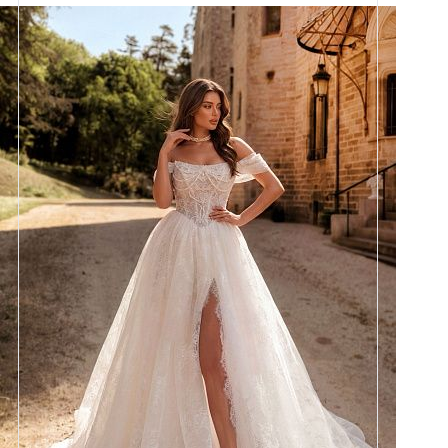
Размеры
42, 44, 46, 48, 50, 52, 54, 56,
58
Цвет
Айвори
Силуэт
Пышный
Кружево
Жемчуг
Юбка
Европейка без еврофатина +
кружево (4,5м) + хорс + разрез