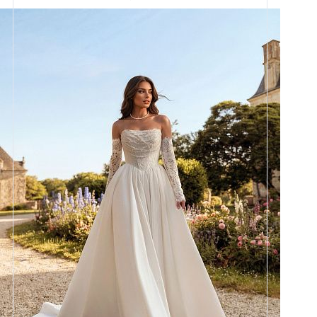
Размеры
42, 44, 46, 48, 50, 52, 54, 56,
58
Цвет
Айвори
Силуэт
Пышный
Кружево
Жемчуг
Юбка
Атлас плотный 4,5 метра +