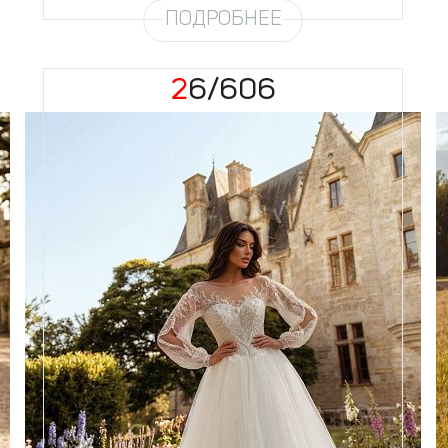
ПОДРОБНЕЕ
26/606
Размеры
42, 44, 46, 48, 50, 52, 54, 56,
58
Цвет
Айвори