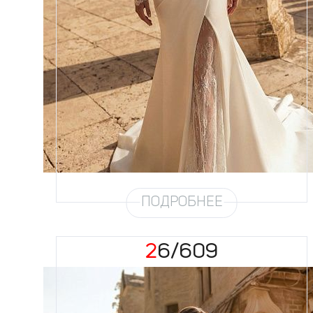
Размеры
42, 44, 46, 48, 50, 52, 54, 56,
58
Цвет
Айвори
Силуэт
Рыбка
Кружево
Пайетка
Юбка
Атлас облегченный
Шлейф
Возможен
Рукав
16/21
ПОДРОБНЕЕ
26/609