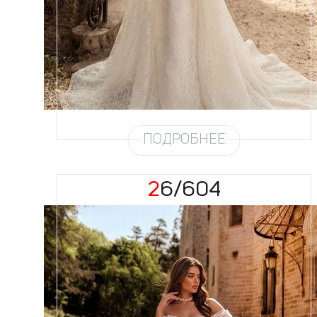
Цвет
Айвори
Силуэт
Рыбка
Кружево
Жемчуг
Юбка
Атлас стрейч + кружево +
съёмная юбка по фото
Шлейф
Возможен
ПОДРОБНЕЕ
26/604