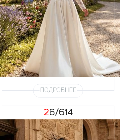
Размеры
42, 44, 46, 48, 50, 52, 54, 56,
58
Цвет
Айвори
Силуэт
А-силуэт
Юбка
Атлас облегченный (4,5
метра)
Шлейф
Возможен
ПОДРОБНЕЕ
26/614