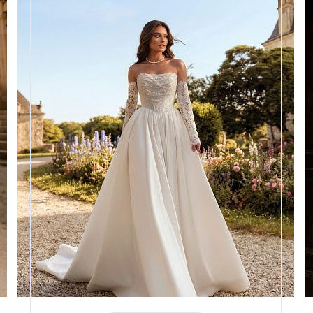
Размеры
42, 44, 46, 48, 50, 52, 54, 56,
58
Цвет
Айвори
Силуэт
Пышный
Кружево
Жемчуг
Юбка
Атлас плотный 4,5 метра +
хорс
Шлейф
Возможен