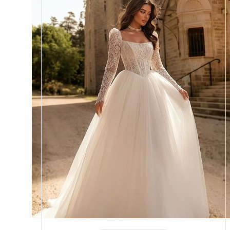
Размеры
42, 44, 46, 48, 50, 52, 54, 56,
58
Цвет
Айвори
Силуэт
Пышный
Юбка
Круиз 5
Шлейф
Возможен