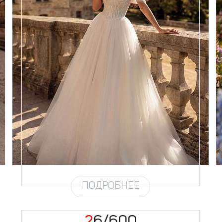
Размеры
42, 44, 46, 48, 50, 52, 54, 56,
58
Цвет
Айвори
Силуэт
Пышный
Кружево
Бисер, Пайетка, Жемчуг
Юбка
Европейка + глиттер + хорс
Глиттер
Мерцание густое
Шлейф
Возможен
Рукав
9
ПОДРОБНЕЕ
26/600