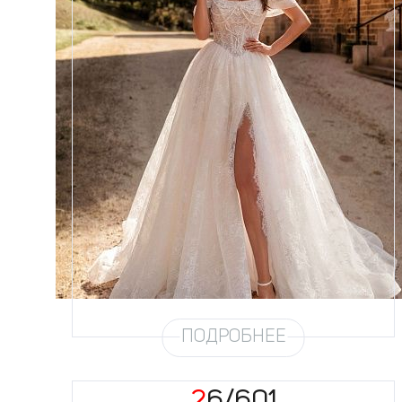
Размеры
42, 44, 46, 48, 50, 52, 54, 56,
58
Цвет
Айвори
Силуэт
Пышный
Кружево
Жемчуг
Юбка
Европейка без еврофатина +
кружево (4,5м) + хорс + разрез
Шлейф
Возможен
Рукав
31
ПОДРОБНЕЕ
26/601