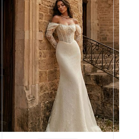
Размеры
42, 44, 46, 48, 50, 52, 54, 56,
58
Цвет
Айвори
Силуэт
Рыбка
Кружево
Жемчуг
Юбка
Атлас стрейч + кружево
Шлейф
Возможен