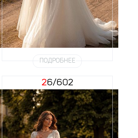
Кружево
Жемчуг
Юбка
Европейка эконом + глиттер +
хорс
Глиттер
Мерцание новое 4,5 метра
Шлейф
Возможен
Рукав
31
ПОДРОБНЕЕ
26/602