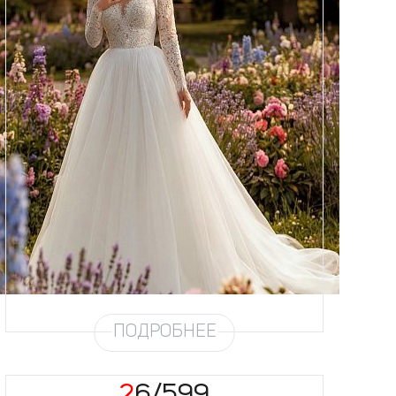
Размеры
42, 44, 46, 48, 50, 52, 54, 56,
58
Цвет
Айвори
Силуэт
Пышный
Юбка
Круиз 5
Шлейф
Возможен
ПОДРОБНЕЕ
26/599