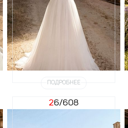
Размеры
42, 44, 46, 48, 50, 52, 54, 56,
58
Цвет
Айвори
Силуэт
Пышный
Кружево
Жемчуг
Юбка
Круиз 5
Шлейф
Возможен
Рукав
31
ПОДРОБНЕЕ
26/608