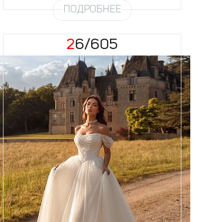
ПОДРОБНЕЕ
26/605
Размеры
42, 44, 46, 48, 50, 52, 54, 56,
58
Цвет
Айвори
Силуэт
Пышный