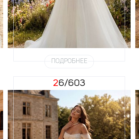
Силуэт
Пышный
Кружево
Бисер, Пайетка, Жемчуг
Юбка
Европейка эконом + глиттер +
хорс
Глиттер
Мерцание мелкое
Шлейф
Возможен
ПОДРОБНЕЕ
26/603