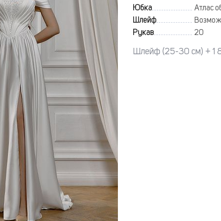
Юбка
Атлас о
Шлейф
Возмож
Рукав
20
Шлейф (25-30 см) + 1 