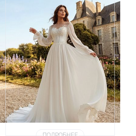
Размеры
42, 44, 46, 48, 50, 52, 54, 56,
58
Цвет
Айвори
Силуэт
А-силуэт
Кружево
Жемчуг
Юбка
Шифон (3,5 метра)
Шлейф
Возможен
ПОДРОБНЕЕ