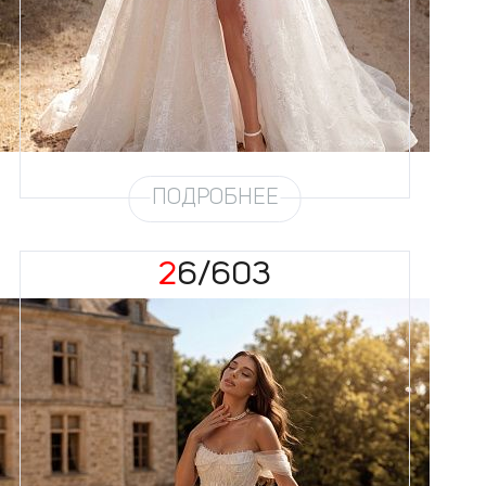
Силуэт
Пышный
Кружево
Жемчуг
Юбка
Европейка без еврофатина +
кружево (4,5м) + хорс + разрез
Шлейф
Возможен
Рукав
31
ПОДРОБНЕЕ
26/603