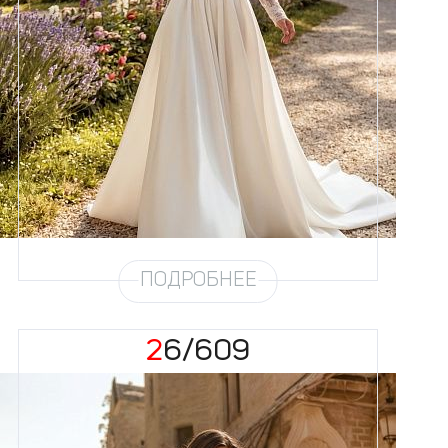
Размеры
42, 44, 46, 48, 50, 52, 54, 56,
58
Цвет
Айвори
Силуэт
А-силуэт
Юбка
Атлас облегченный (4,5
метра)
Шлейф
Возможен
ПОДРОБНЕЕ
26/609