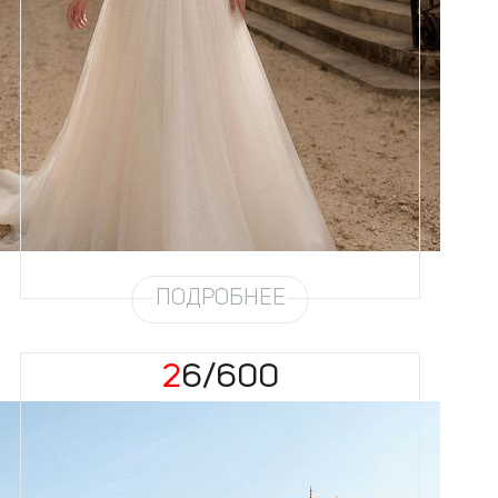
Размеры
42, 44, 46, 48, 50, 52, 54, 56,
58
Цвет
Айвори
Силуэт
Пышный
Кружево
Бисер, Жемчуг
Юбка
Круиз 4 + глиттер
Глиттер
Мерцание
Шлейф
Возможен
ПОДРОБНЕЕ
26/600