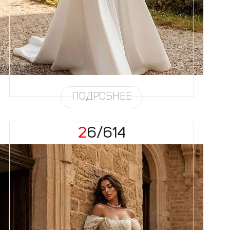
Цвет
Айвори
Силуэт
Пышный
Кружево
Жемчуг
Юбка
Атлас плотный 4,5 метра +
хорс
Шлейф
Возможен
ПОДРОБНЕЕ
26/614