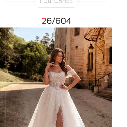
ПОДРОБНЕЕ
26/604
Размеры
42, 44, 46, 48, 50, 52, 54, 56,
58
Цвет
Айвори