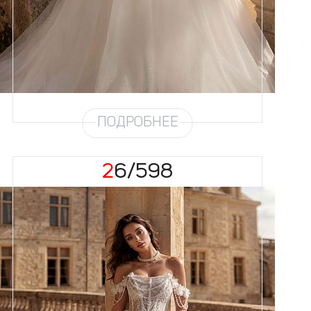
Цвет
Айвори
Силуэт
Пышный
Юбка
Круиз 1 на атласе + глиттер 4,5
метра + хорс
Глиттер
Снег
Шлейф
Возможен
ПОДРОБНЕЕ
26/598