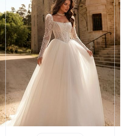
Размеры
42, 44, 46, 48, 50, 52, 54, 56,
58
Цвет
Айвори
Силуэт
Пышный
Юбка
Круиз 5
Шлейф
Возможен