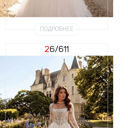
Юбка
Круиз 5
Шлейф
Возможен
Рукав
31
ПОДРОБНЕЕ
26/611