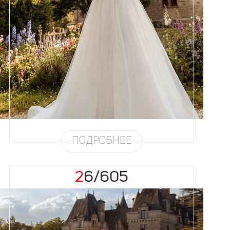
Размеры
42, 44, 46, 48, 50, 52, 54, 56,
58
Цвет
Айвори
Силуэт
Пышный
Кружево
Бисер, Пайетка, Жемчуг
Юбка
Европейка эконом + глиттер +
хорс
Глиттер
Мерцание мелкое
Шлейф
Возможен
ПОДРОБНЕЕ
26/605