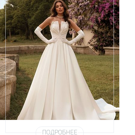
Размеры
42, 44, 46, 48, 50, 52, 54, 56,
58
Цвет
Айвори
Силуэт
Пышный
Юбка
Атлас плотный (6 метров)
Шлейф
Возможен
ПОДРОБНЕЕ