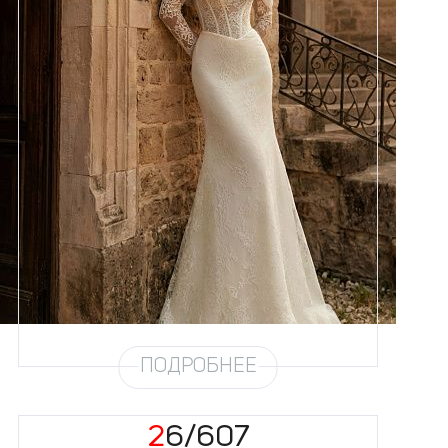
Размеры
42, 44, 46, 48, 50, 52, 54, 56,
58
Цвет
Айвори
Силуэт
Рыбка
Кружево
Жемчуг
Юбка
Атлас стрейч + кружево
Шлейф
Возможен
ПОДРОБНЕЕ
26/607