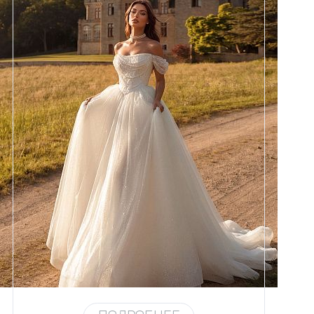
Размеры
42, 44, 46, 48, 50, 52, 54, 56,
58
Цвет
Айвори
Силуэт
Пышный
Кружево
Жемчуг
Юбка
Европейка эконом + глиттер +
хорс
Глиттер
Мерцание новое 4,5 метра
Шлейф
Возможен
Рукав
31