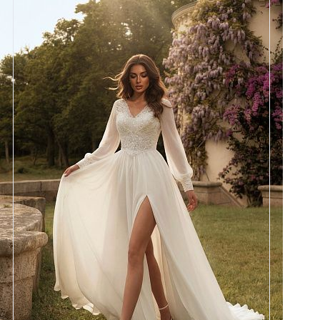
Размеры
42, 44, 46, 48
Цвет
Айвори
Силуэт
А-силуэт
Кружево
Бисер, Пайетка