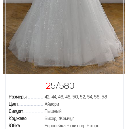
25/580
Размеры
42, 44, 46, 48, 50, 52, 54, 56, 58
Цвет
Айвори
Силуэт
Пышный
Кружево
Бисер, Жемчуг
Юбка
Европейка + глиттер + хорс