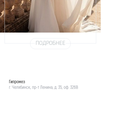
58
Цвет
Айвори
Силуэт
А-силуэт
Юбка
Шифон (3 метра)
Шлейф
Возможен
ПОДРОБНЕЕ
Гипромез
г. Челябинск, пр-т Ленина, д. 35, оф. 326В