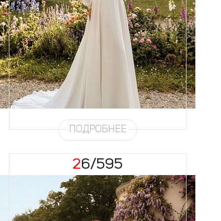
Размеры
42, 44, 46, 48, 50, 52, 54, 56,
58
Цвет
Айвори
Силуэт
А-силуэт
Юбка
Шифон на атласе
Шлейф
Возможен
ПОДРОБНЕЕ
26/595