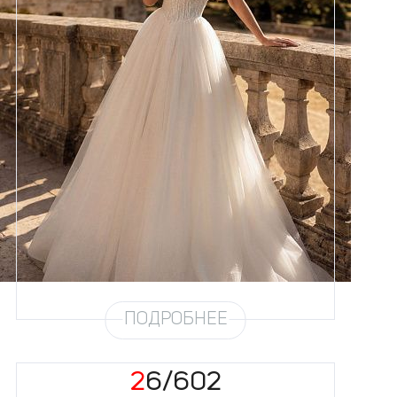
Размеры
42, 44, 46, 48, 50, 52, 54, 56,
58
Цвет
Айвори
Силуэт
Пышный
Кружево
Бисер, Пайетка, Жемчуг
Юбка
Европейка + глиттер + хорс
Глиттер
Мерцание густое
Шлейф
Возможен
Рукав
9
ПОДРОБНЕЕ
26/602