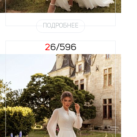
Юбка
Шифон (3,5 метра) + разрез
Шлейф
Возможен
ПОДРОБНЕЕ
26/596