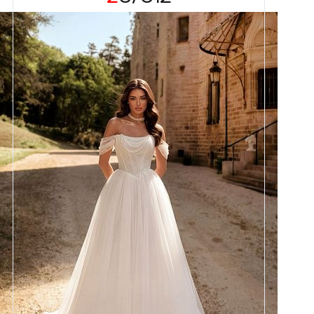
Размеры
42, 44, 46, 48, 50, 52, 54, 56,
58
Цвет
Айвори
Силуэт
Пышный
Кружево
Жемчуг