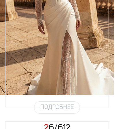
Размеры
42, 44, 46, 48, 50, 52, 54, 56,
58
Цвет
Айвори
Силуэт
Рыбка
Кружево
Пайетка
Юбка
Атлас облегченный
Шлейф
Возможен
Рукав
16/21
ПОДРОБНЕЕ
26/612