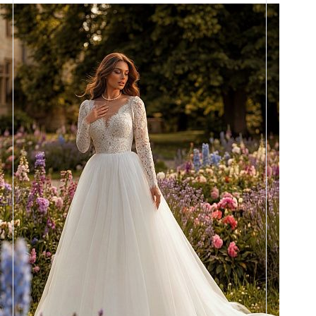
Размеры
42, 44, 46, 48, 50, 52, 54, 56,
58
Цвет
Айвори
Силуэт
Пышный