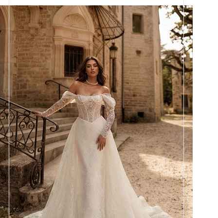
Размеры
42, 44, 46, 48, 50, 52, 54, 56,
58
Цвет
Айвори
Силуэт
Рыбка
Кружево
Жемчуг
Юбка
Атлас стрейч + кружево +