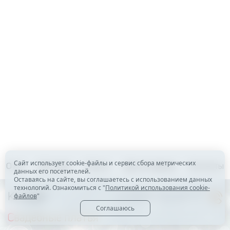
Сайт использует cookie-файлы и сервис сбора метрических
О нас
Доставка
Оплата
Для оптовиков
Контакты
данных его посетителей.
Оставаясь на сайте, вы соглашаетесь с использованием данных
технологий. Ознакомиться с "
Политикой использования cookie-
Каталог
+7 (919) 123-24-77
файлов
"
Соглашаюсь
Свадебные платья