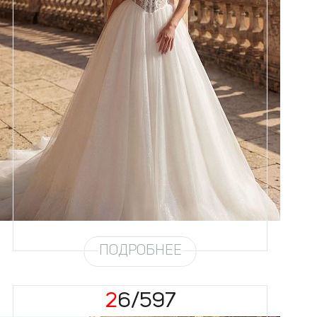
Размеры
42, 44, 46, 48, 50, 52, 54, 56
Цвет
Айвори
Силуэт
Пышный
Кружево
Жемчуг
Юбка
Круиз 4 + глиттер
Глиттер
Мерцание
Шлейф
Возможен
ПОДРОБНЕЕ
26/597