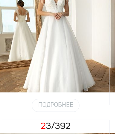
Размеры
42, 44, 46, 48, 50, 52, 54, 56
Цвет
Айвори
Силуэт
А-силуэт
Кружево
Хрусталь, Бисер, Стеклярус,
Пайетка, Жемчуг
Юбка
Воск 1,5 метра на атласе
Шлейф
Возможен
ПОДРОБНЕЕ
23/392