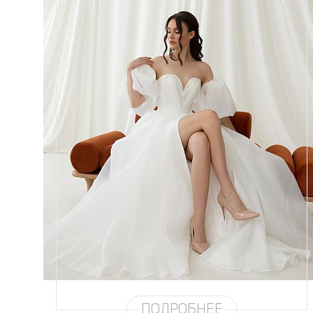
Размеры
42, 44, 46, 48
Цвет
Айвори
Силуэт
А-силуэт
Кружево
Бисер
Юбка
Европейка эконом + воск 3
метра
Шлейф
Возможен
Рукав
№4
ПОДРОБНЕЕ