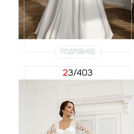
Цвет
Айвори
Силуэт
А-силуэт, Пышный
Юбка
Атлас с карманами (6 метров)
Шлейф
Возможен
Рукав
№27
ПОДРОБНЕЕ
23/403