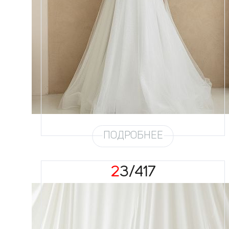
Размеры
42, 44, 46, 48, 50, 52, 54, 56,
58
Цвет
Айвори
Силуэт
А-силуэт
Кружево
Пайетка
Юбка
Круиз 1 на атласе + глиттер 4,5
метра + хорс
Глиттер
Снег 4,5 метра
Шлейф
Возможен
ПОДРОБНЕЕ
23/417