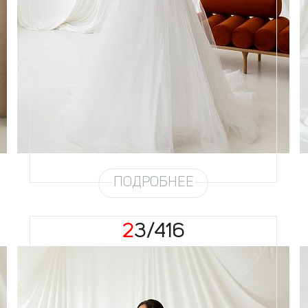
Размеры
42, 44, 46, 48, 50, 52, 54
Цвет
Айвори
Силуэт
А-силуэт, Феечка
Кружево
Хрусталь, Жемчуг
Юбка
Круиз 2 + глиттер + хорс
Глиттер
Мерцание
Шлейф
Возможен
Рукав
№3
ПОДРОБНЕЕ
23/416