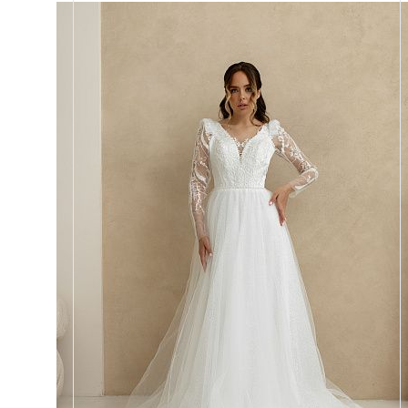
Размеры
42, 44, 46, 48, 50, 52, 54, 56,
58, 60
Цвет
Айвори
Силуэт
А-силуэт
Кружево
Хрусталь, Пайетка
Юбка
Круиз 1 + глиттер + хорс