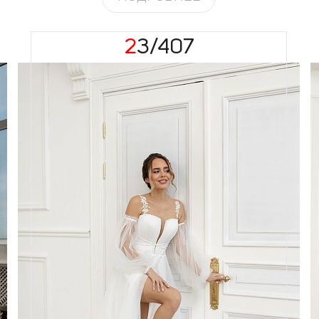
23/407
Размеры
42, 44, 46, 48, 50, 52
Цвет
Айвори