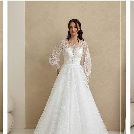
Размеры
42, 44, 46, 48, 50, 52, 54, 56,
58
Цвет
Айвори
Силуэт
А-силуэт, Пышный
Кружево
Бисер, Жемчуг
Юбка
Европейка эконом + глиттер