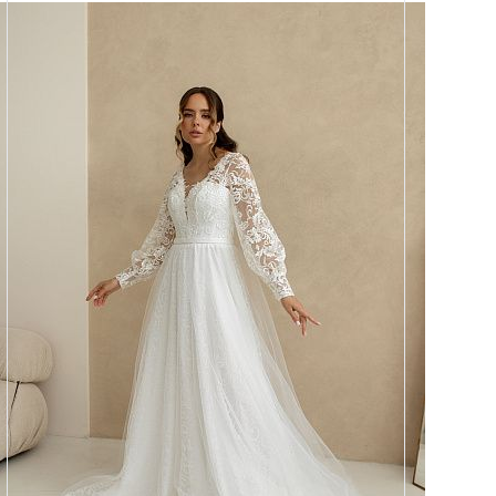
Размеры
42, 44, 46, 48, 50, 52, 54, 56,
58
Цвет
Айвори, Капучино+айвори
Силуэт
А-силуэт
Кружево
Стеклярус, Пайетка, Жемчуг
Юбка
Круиз 1 + глиттер + хорс