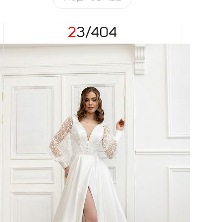
23/404
Размеры
42, 44, 46, 48, 50
Цвет
Айвори