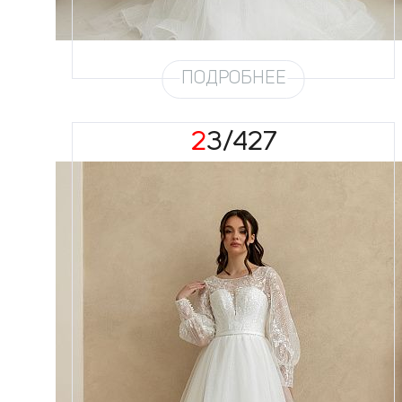
Глиттер
Мерцание новое 4,5 метра
Шлейф
Возможен
ПОДРОБНЕЕ
23/427