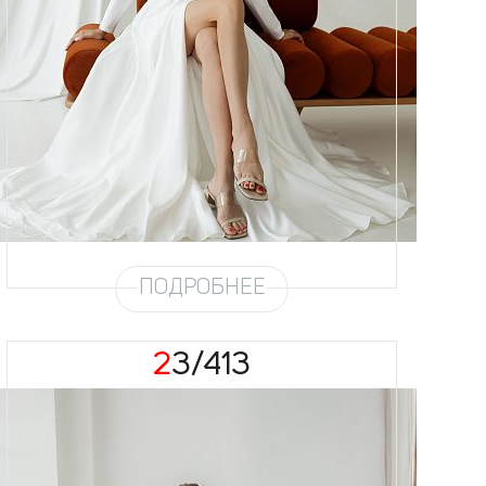
Размеры
42, 44, 46, 48, 50, 52, 54, 56
Цвет
Айвори
Силуэт
А-силуэт
Юбка
Атлас (4,5 метра) облегчённый,
запах
Шлейф
Возможен
Рукав
№8
ПОДРОБНЕЕ
23/413