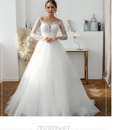
Размеры
42, 44, 46, 48, 50, 52, 54, 56,
58
Цвет
Айвори
Силуэт
А-силуэт, Пышный
Кружево
Бисер, Стеклярус, Пайетка
Юбка
Европейка + глиттер
Глиттер
Мерцание
Шлейф
Возможен
ПОДРОБНЕЕ