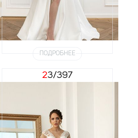
Силуэт
А-силуэт
Кружево
Бисер
Юбка
Атлас плотный (6 метров),
запах
Шлейф
Возможен
ПОДРОБНЕЕ
23/397