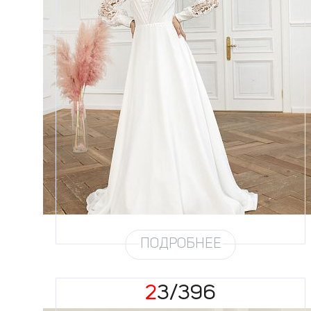
Размеры
42, 44, 46, 48, 50, 52, 54
Цвет
Айвори
Силуэт
А-силуэт
Юбка
Шифон на атласе
Шлейф
Возможен
ПОДРОБНЕЕ
23/396