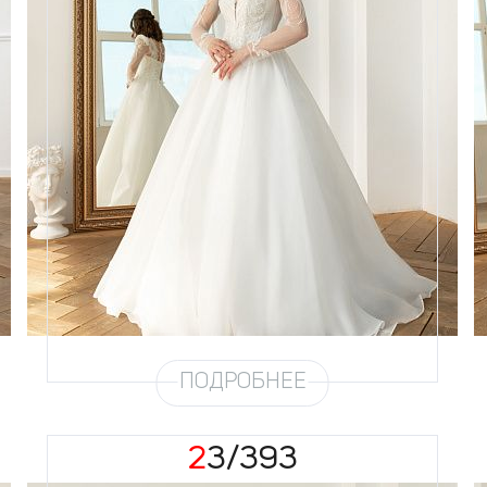
Размеры
42, 44, 46, 48, 50, 52, 54
Цвет
Айвори
Силуэт
А-силуэт, Пышный
Кружево
Бисер, Пайетка
Юбка
Европейка эконом + воск 3
метра
Шлейф
Возможен
ПОДРОБНЕЕ
23/393