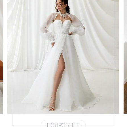
Размеры
42, 44, 46, 50
Цвет
Айвори
Силуэт
А-силуэт
Кружево
Хрусталь, Бисер, Стеклярус,
Пайетка, Жемчуг
Юбка
Европейка эконом + воск 3
метра
Шлейф
Возможен
Рукав
№7
ПОДРОБНЕЕ