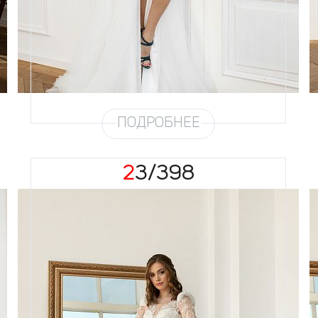
Силуэт
А-силуэт, Феечка
Кружево
Хрусталь, Бисер, Стеклярус,
Пайетка, Жемчуг
Юбка
Круиз 3
Шлейф
Возможен
ПОДРОБНЕЕ
23/398