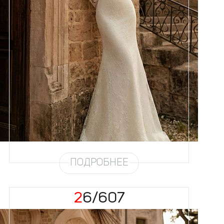
Размеры
42, 44, 46, 48, 50, 52, 54, 56,
58
Цвет
Айвори
Силуэт
Рыбка
Кружево
Жемчуг
Юбка
Атлас стрейч + кружево
Шлейф
Возможен
ПОДРОБНЕЕ
26/607