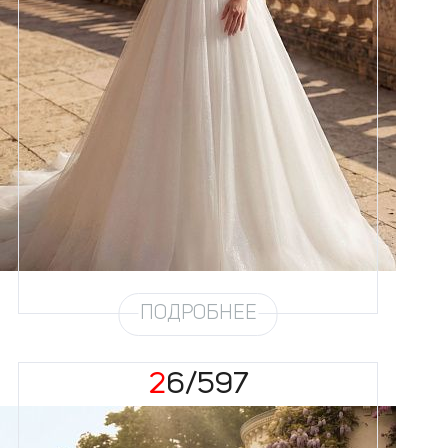
Размеры
42, 44, 46, 48, 50, 52, 54, 56
Цвет
Айвори
Силуэт
Пышный
Кружево
Жемчуг
Юбка
Круиз 4 + глиттер
Глиттер
Мерцание
Шлейф
Возможен
ПОДРОБНЕЕ
26/597