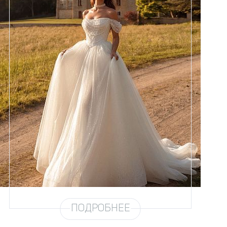
Размеры
42, 44, 46, 48, 50, 52, 54, 56,
58
Цвет
Айвори
Силуэт
Пышный
Кружево
Жемчуг
Юбка
Европейка эконом + глиттер +
хорс
Глиттер
Мерцание новое 4,5 метра
Шлейф
Возможен
Рукав
31
ПОДРОБНЕЕ