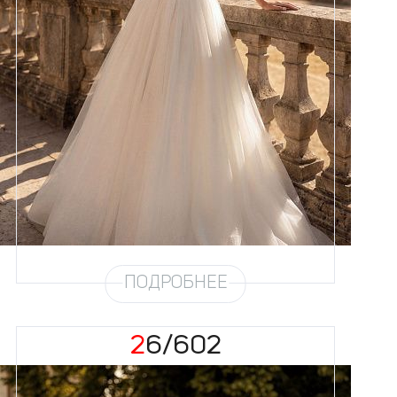
Размеры
42, 44, 46, 48, 50, 52, 54, 56,
58
Цвет
Айвори
Силуэт
Пышный
Кружево
Бисер, Пайетка, Жемчуг
Юбка
Европейка + глиттер + хорс
Глиттер
Мерцание густое
Шлейф
Возможен
Рукав
9
ПОДРОБНЕЕ
26/602