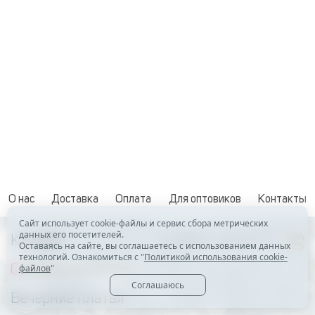
О нас
Доставка
Оплата
Для оптовиков
Контакты
Сайт использует cookie-файлы и сервис сбора метрических
данных его посетителей.
Каталог
+7 (919) 123-24-77
Оставаясь на сайте, вы соглашаетесь с использованием данных
технологий. Ознакомиться с "
Политикой использования cookie-
Свадебные платья
файлов
"
Соглашаюсь
Вечерние платья