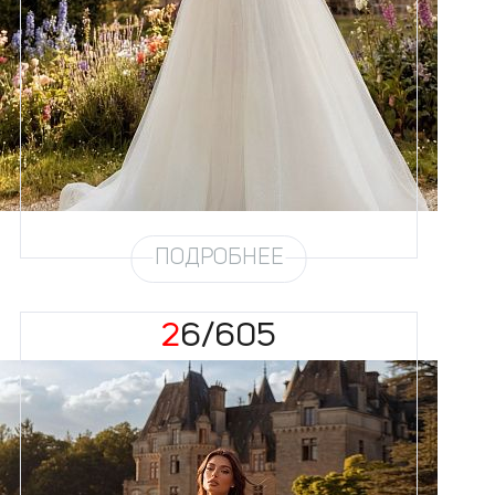
58
Цвет
Айвори
Силуэт
Пышный
Кружево
Бисер, Пайетка, Жемчуг
Юбка
Европейка эконом + глиттер +
хорс
Глиттер
Мерцание мелкое
Шлейф
Возможен
ПОДРОБНЕЕ
26/605