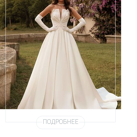
Размеры
42, 44, 46, 48, 50, 52, 54, 56,
58
Цвет
Айвори
Силуэт
Пышный
Юбка
Атлас плотный (6 метров)
Шлейф
Возможен
ПОДРОБНЕЕ