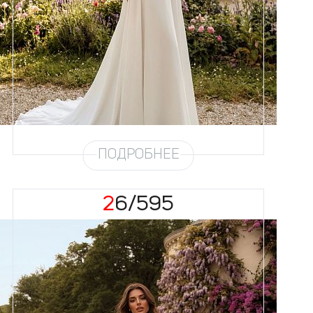
Размеры
42, 44, 46, 48, 50, 52, 54, 56,
58
Цвет
Айвори
Силуэт
А-силуэт
Юбка
Шифон на атласе
Шлейф
Возможен
ПОДРОБНЕЕ
26/595