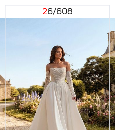
26/608
Размеры
42, 44, 46, 48, 50, 52, 54, 56,
58
Цвет
Айвори
Силуэт
Пышный