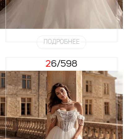
Юбка
Круиз 1 на атласе + глиттер 4,5
метра + хорс
Глиттер
Снег
Шлейф
Возможен
ПОДРОБНЕЕ
26/598