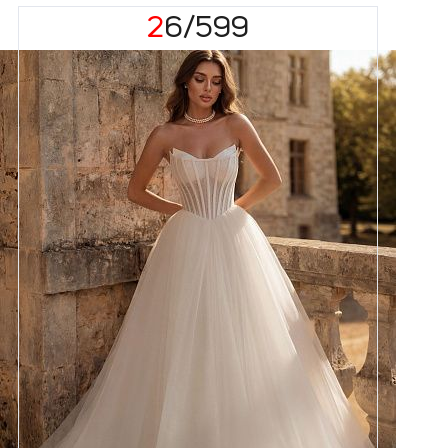
26/599
Размеры
42, 44, 46, 48, 50, 52, 54, 56,
58
Цвет
Айвори
Силуэт
Пышный