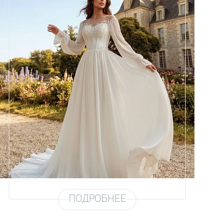
Размеры
42, 44, 46, 48, 50, 52, 54, 56,
58
Цвет
Айвори
Силуэт
А-силуэт
Кружево
Жемчуг
Юбка
Шифон (3,5 метра)
Шлейф
Возможен
ПОДРОБНЕЕ