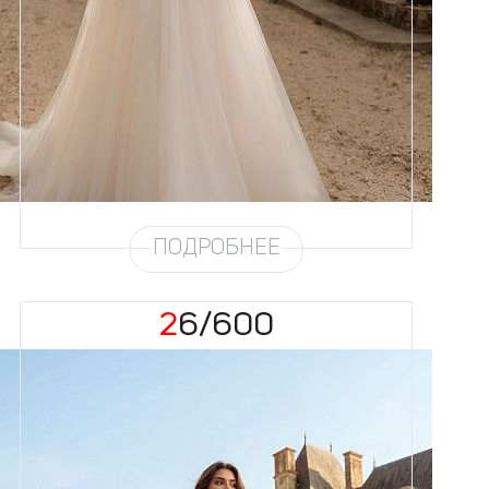
Размеры
42, 44, 46, 48, 50, 52, 54, 56,
58
Цвет
Айвори
Силуэт
Пышный
Кружево
Бисер, Жемчуг
Юбка
Круиз 4 + глиттер
Глиттер
Мерцание
Шлейф
Возможен
ПОДРОБНЕЕ
26/600