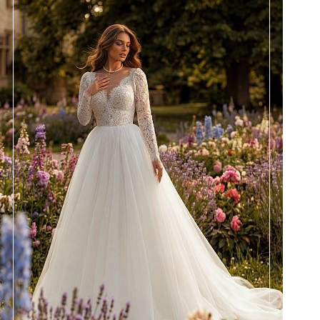
Размеры
42, 44, 46, 48, 50, 52, 54, 56,
58
Цвет
Айвори
Силуэт
Пышный
Юбка
Круиз 5
Шлейф
Возможен