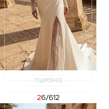
Размеры
42, 44, 46, 48, 50, 52, 54, 56,
58
Цвет
Айвори
Силуэт
Рыбка
Кружево
Пайетка
Юбка
Атлас облегченный
Шлейф
Возможен
Рукав
16/21
ПОДРОБНЕЕ
26/612