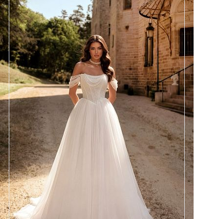
Размеры
42, 44, 46, 48, 50, 52, 54, 56,
58
Цвет
Айвори
Силуэт
Пышный
Кружево
Жемчуг
Юбка
Круиз 5
Шлейф
Возможен