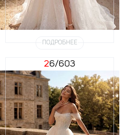
Юбка
Европейка без еврофатина +
кружево (4,5м) + хорс + разрез
Шлейф
Возможен
Рукав
31
ПОДРОБНЕЕ
26/603