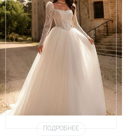
Размеры
42, 44, 46, 48, 50, 52, 54, 56,
58
Цвет
Айвори
Силуэт
Пышный
Юбка
Круиз 5
Шлейф
Возможен
ПОДРОБНЕЕ