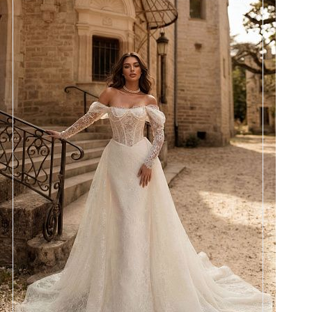
Размеры
42, 44, 46, 48, 50, 52, 54, 56,
58
Цвет
Айвори
Силуэт
Рыбка
Кружево
Жемчуг
Юбка
Атлас стрейч + кружево +
съёмная юбка по фото