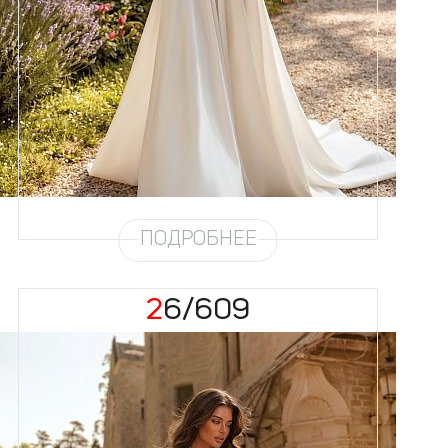
Размеры
42, 44, 46, 48, 50, 52, 54, 56,
58
Цвет
Айвори
Силуэт
А-силуэт
Юбка
Атлас облегченный (4,5
метра)
Шлейф
Возможен
ПОДРОБНЕЕ
26/609