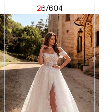
26/604
Размеры
42, 44, 46, 48, 50, 52, 54, 56,
58
Цвет
Айвори
Силуэт
Пышный
Кружево
Жемчуг