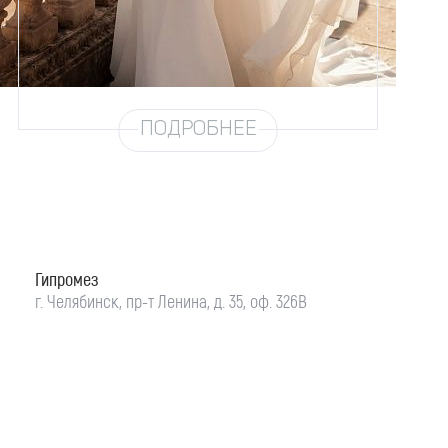
Цвет
Айвори
Силуэт
А-силуэт
Юбка
Шифон (3 метра)
Шлейф
Возможен
ПОДРОБНЕЕ
Гипромез
г. Челябинск, пр-т Ленина, д. 35, оф. 326В