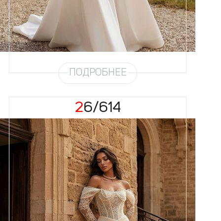
Кружево
Жемчуг
Юбка
Атлас плотный 4,5 метра +
хорс
Шлейф
Возможен
ПОДРОБНЕЕ
26/614