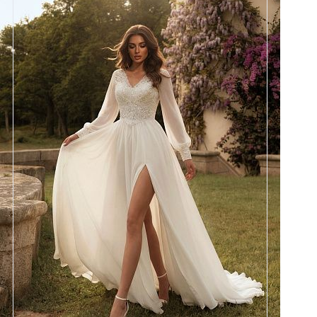
Размеры
42, 44, 46, 48
Цвет
Айвори
Силуэт
А-силуэт
Кружево
Бисер, Пайетка
Юбка
Шифон (3,5 метра) + разрез
Шлейф
Возможен