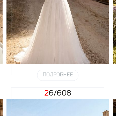
Размеры
42, 44, 46, 48, 50, 52, 54, 56,
58
Цвет
Айвори
Силуэт
Пышный
Кружево
Жемчуг
Юбка
Круиз 5
Шлейф
Возможен
Рукав
31
ПОДРОБНЕЕ
26/608