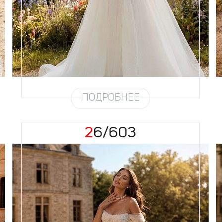
Силуэт
Пышный
Кружево
Бисер, Пайетка, Жемчуг
Юбка
Европейка эконом + глиттер +
хорс
Глиттер
Мерцание мелкое
Шлейф
Возможен
ПОДРОБНЕЕ
26/603