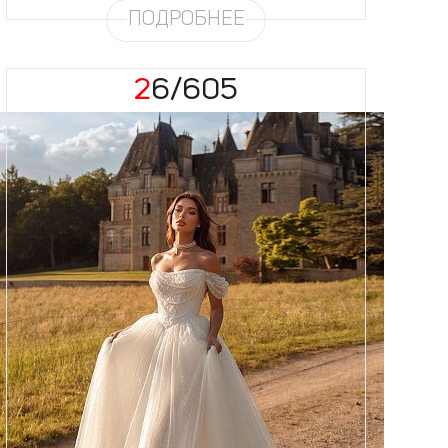
ПОДРОБНЕЕ
26/605
Размеры
42, 44, 46, 48, 50, 52, 54, 56,
58
Цвет
Айвори
Силуэт
Пышный