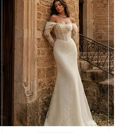
Размеры
42, 44, 46, 48, 50, 52, 54, 56,
58
Цвет
Айвори
Силуэт
Рыбка
Кружево
Жемчуг
Юбка
Атлас стрейч + кружево
Шлейф
Возможен