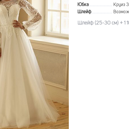
Юбка
Круиз 3
Шлейф
Возмож
Шлейф (25-30 см) + 1 