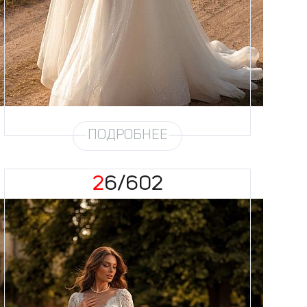
Кружево
Жемчуг
Юбка
Европейка эконом + глиттер +
хорс
Глиттер
Мерцание новое 4,5 метра
Шлейф
Возможен
Рукав
31
ПОДРОБНЕЕ
26/602