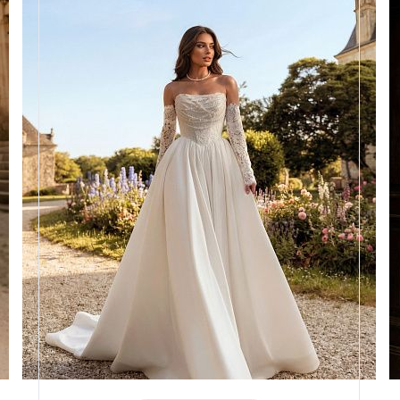
Размеры
42, 44, 46, 48, 50, 52, 54, 56,
58
Цвет
Айвори
Силуэт
Пышный
Кружево
Жемчуг
Юбка
Атлас плотный 4,5 метра +
хорс
Шлейф
Возможен