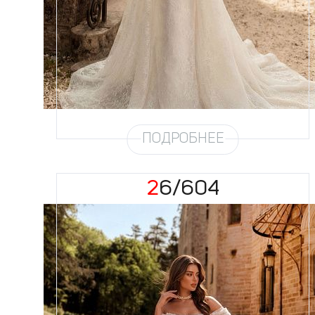
Цвет
Айвори
Силуэт
Рыбка
Кружево
Жемчуг
Юбка
Атлас стрейч + кружево +
съёмная юбка по фото
Шлейф
Возможен
ПОДРОБНЕЕ
26/604