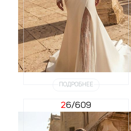
Размеры
42, 44, 46, 48, 50, 52, 54, 56,
58
Цвет
Айвори
Силуэт
Рыбка
Кружево
Пайетка
Юбка
Атлас облегченный
Шлейф
Возможен
Рукав
16/21
ПОДРОБНЕЕ
26/609