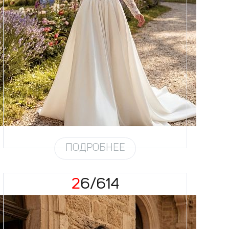
Размеры
42, 44, 46, 48, 50, 52, 54, 56,
58
Цвет
Айвори
Силуэт
А-силуэт
Юбка
Атлас облегченный (4,5
метра)
Шлейф
Возможен
ПОДРОБНЕЕ
26/614