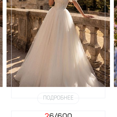
Размеры
42, 44, 46, 48, 50, 52, 54, 56,
58
Цвет
Айвори
Силуэт
Пышный
Кружево
Бисер, Пайетка, Жемчуг
Юбка
Европейка + глиттер + хорс
Глиттер
Мерцание густое
Шлейф
Возможен
Рукав
9
ПОДРОБНЕЕ
26/600