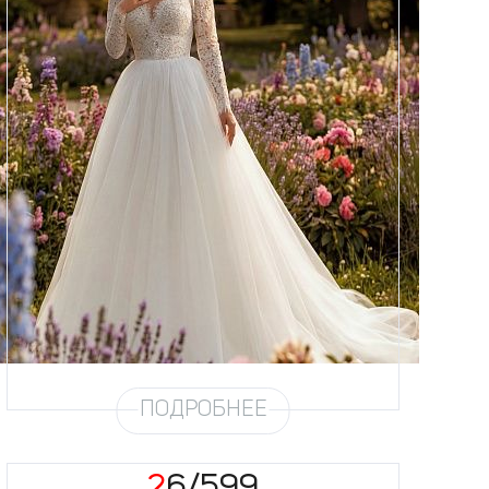
Размеры
42, 44, 46, 48, 50, 52, 54, 56,
58
Цвет
Айвори
Силуэт
Пышный
Юбка
Круиз 5
Шлейф
Возможен
ПОДРОБНЕЕ
26/599