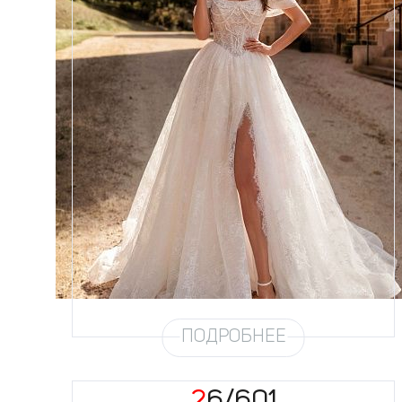
Размеры
42, 44, 46, 48, 50, 52, 54, 56,
58
Цвет
Айвори
Силуэт
Пышный
Кружево
Жемчуг
Юбка
Европейка без еврофатина +
кружево (4,5м) + хорс + разрез
Шлейф
Возможен
Рукав
31
ПОДРОБНЕЕ
26/601