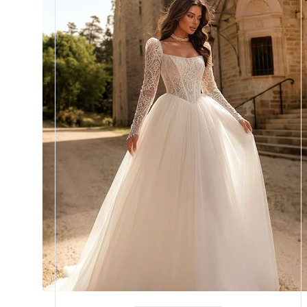
Размеры
42, 44, 46, 48, 50, 52, 54, 56,
58
Цвет
Айвори
Силуэт
Пышный
Юбка
Круиз 5
Шлейф
Возможен