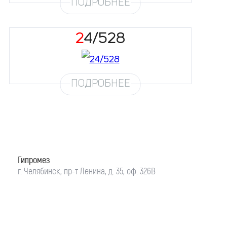
ПОДРОБНЕЕ
Размеры
42, 44, 46, 48
Цвет
По фото
Силуэт
А-силуэт, Миди
24/528
Кружево
Глиттер
Юбка
Воск 3 метра + 2 подклада
ПОДРОБНЕЕ
Гипромез
г. Челябинск, пр-т Ленина, д. 35, оф. 326В